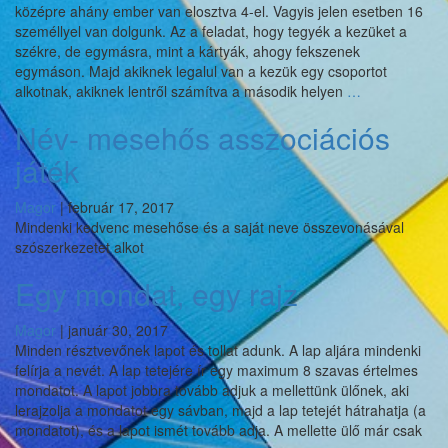
középre ahány ember van elosztva 4-el. Vagyis jelen esetben 16
személlyel van dolgunk. Az a feladat, hogy tegyék a kezüket a
székre, de egymásra, mint a kártyák, ahogy fekszenek
egymáson. Majd akiknek legalul van a kezük egy csoportot
Csoportba
alkotnak, akiknek lentről számítva a második helyen
…
osztas
Név- mesehős asszociációs
játék
Magor
|
február 17, 2017
Mindenki kedvenc mesehőse és a saját neve összevonásával
szószerkezetet alkot
Egy mondat, egy rajz
Magor
|
január 30, 2017
Minden résztvevőnek lapot és tollat adunk. A lap aljára mindenki
felírja a nevét. A lap tetejére ír egy maximum 8 szavas értelmes
mondatot. A lapot jobbra tovább adjuk a mellettünk ülőnek, aki
lerajzolja a mondatot egy sávban, majd a lap tetejét hátrahatja (a
mondatot), és a lapot ismét tovább adja. A mellette ülő már csak