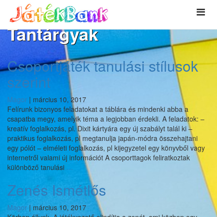
Tantárgyak
Csoportjáték tanulási stílusok
szerint
Magor
|
március 10, 2017
Felírunk bizonyos feladatokat a táblára és mindenki abba a
csapatba megy, amelyik téma a legjobban érdekli. A feladatok: –
kreatív foglalkozás, pl. Dixit kártyára egy új szabályt talál ki –
praktikus foglalkozás, pl megtanulja japán-módra összehajtani
egy pólót – elméleti foglalkozás, pl kijegyzetel egy könyvből vagy
internetről valami új információt A csoporttagok feliratkoztak
Csoportjáték
különböző tanulási
…
tanulási
Zenés Ismétlős
stílusok
szerint
Magor
|
március 10, 2017