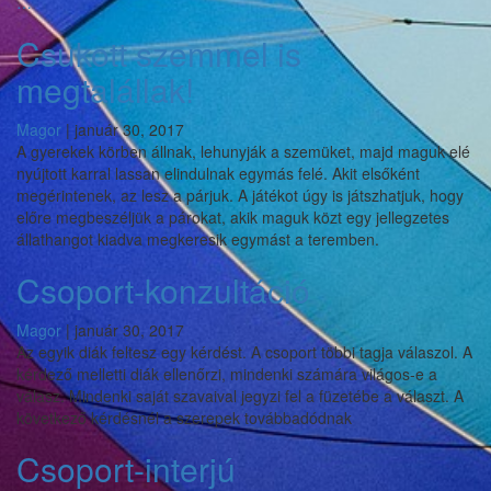
Egy
…
mondat,
Csukott szemmel is
egy
rajz
megtalállak!
Magor
|
január 30, 2017
A gyerekek körben állnak, lehunyják a szemüket, majd maguk elé
nyújtott karral lassan elindulnak egymás felé. Akit elsőként
megérintenek, az lesz a párjuk. A játékot úgy is játszhatjuk, hogy
előre megbeszéljük a párokat, akik maguk közt egy jellegzetes
állathangot kiadva megkeresik egymást a teremben.
Csoport-konzultáció
Magor
|
január 30, 2017
Az egyik diák feltesz egy kérdést. A csoport többi tagja válaszol. A
kérdező melletti diák ellenőrzi, mindenki számára világos-e a
válasz. Mindenki saját szavaival jegyzi fel a füzetébe a választ. A
következő kérdésnél a szerepek továbbadódnak
Csoport-interjú