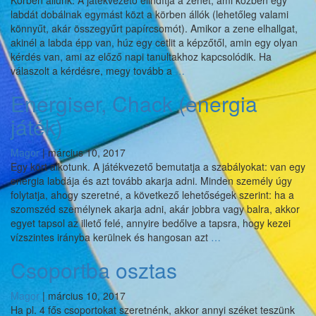
Körben állunk. A játékvezető elindítja a zenét, ami közben egy
labdát dobálnak egymást közt a körben állók (lehetőleg valami
könnyűt, akár összegyűrt papírcsomót). Amikor a zene elhallgat,
akinél a labda épp van, húz egy cetlit a képzőtől, amin egy olyan
kérdés van, ami az előző napi tanultakhoz kapcsolódik. Ha
Zenés
válaszolt a kérdésre, megy tovább a
…
Ismétlős
Energiser, Chack (energia
játék)
Magor
|
március 10, 2017
Egy kört alkotunk. A játékvezető bemutatja a szabályokat: van egy
energia labdája és azt tovább akarja adni. Minden személy úgy
folytatja, ahogy szeretné, a következő lehetőségek szerint: ha a
szomszéd személynek akarja adni, akár jobbra vagy balra, akkor
egyet tapsol az illető felé, annyire bedőlve a tapsra, hogy kezei
Energiser,
vízszintes irányba kerülnek és hangosan azt
…
Chack
Csoportba osztas
(energia
játék)
Magor
|
március 10, 2017
Ha pl. 4 fős csoportokat szeretnénk, akkor annyi széket teszünk