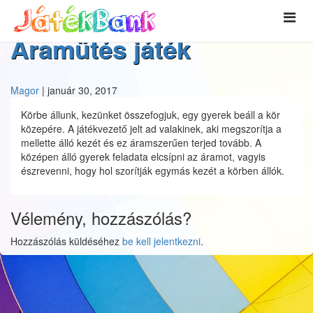
Áramütés játék
Magor
|
január 30, 2017
Körbe állunk, kezünket összefogjuk, egy gyerek beáll a kör
közepére. A játékvezető jelt ad valakinek, aki megszorítja a
mellette álló kezét és ez áramszerűen terjed tovább. A
középen álló gyerek feladata elcsípni az áramot, vagyis
észrevenni, hogy hol szorítják egymás kezét a körben állók.
Vélemény, hozzászólás?
Hozzászólás küldéséhez
be kell jelentkezni
.