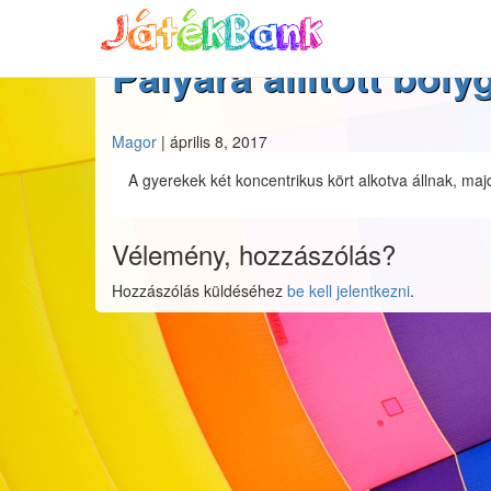
Pályára állított boly
Magor
|
április 8, 2017
A gyerekek két koncentrikus kört alkotva állnak, ma
Vélemény, hozzászólás?
Hozzászólás küldéséhez
be kell jelentkezni
.