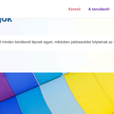
Kereső
A tanulásról
gók
jd minden kérdésnél lépnek egyet, miközben párbeszédet folytatnak az é