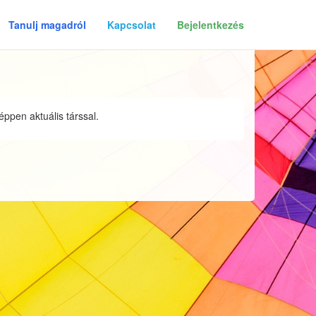
Tanulj magadról
Kapcsolat
Bejelentkezés
ppen aktuális társsal.