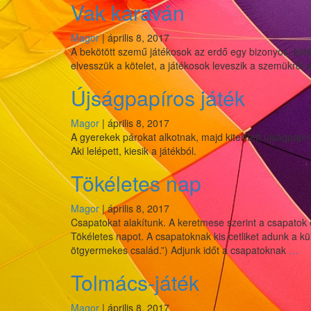
Vak karaván
Magor
|
április 8, 2017
A bekötött szemű játékosok az erdő egy bizonyos, köté
elvesszük a kötelet, a játékosok leveszik a szemükről a
Újságpapíros játék
Magor
|
április 8, 2017
A gyerekek párokat alkotnak, majd kiterített újságpapí
Aki lelépett, kiesik a játékból.
Tökéletes nap
Magor
|
április 8, 2017
Csapatokat alakítunk. A keretmese szerint a csapato
Tökéletes napot. A csapatoknak kis cetliket adunk a kül
Tö
ötgyermekes család.”) Adjunk időt a csapatoknak
…
na
Tolmács-játék
Magor
|
április 8, 2017