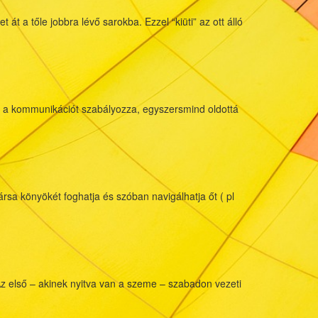
t a tőle jobbra lévő sarokba. Ezzel “kiüti” az ott álló
Sarkos
játék
ása a kommunikációt szabályozza, egyszersmind oldottá
rsa könyökét foghatja és szóban navigálhatja őt ( pl
Az első – akinek nyitva van a szeme – szabadon vezeti