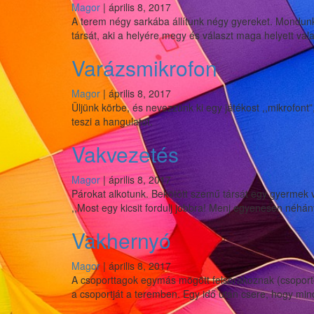
közbe
Magor
|
április 8, 2017
A terem négy sarkába állítunk négy gyereket. Mondunk eg
társát, aki a helyére megy és választ maga helyett vala
Varázsmikrofon
Magor
|
április 8, 2017
Üljünk körbe, és nevezzünk ki egy játékost ,,mikrofont
teszi a hangulatot.
Vakvezetés
Magor
|
április 8, 2017
Párokat alkotunk. Bekötött szemű társát egy gyermek vé
,,Most egy kicsit fordulj jobbra! Menj egyenesen néhán
Vakhernyó
Magor
|
április 8, 2017
A csoporttagok egymás mögött felsorakoznak (csoporton
a csoportját a teremben. Egy idő után csere, hogy mi