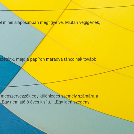
kel minél alaposabban megfigyelve. Miután végigértek,
sszetűrik, majd a papíron maradva táncolnak tovább.
ogy megszervezzék egy különleges személy számára a
,,Egy nemlátó 8 éves kisfiú.” ,,Egy igen szegény