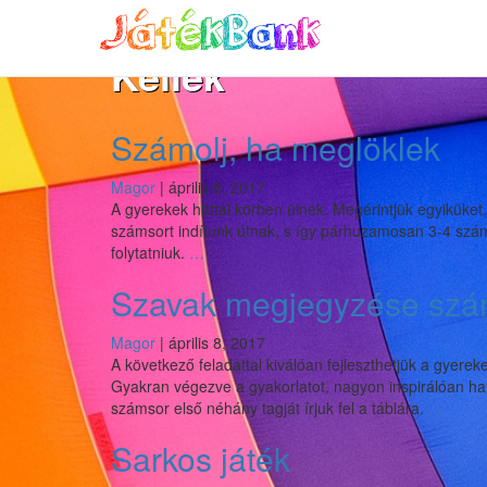
Kellék
Számolj, ha meglöklek
Magor
|
április 8, 2017
A gyerekek háttal körben ülnek. Megérintjük egyiküket,
számsort indítunk útnak, s így párhuzamosan 3-4 száms
Számolj,
folytatniuk.
…
ha
Szavak megjegyzése szám
meglöklek
Magor
|
április 8, 2017
A következő feladattal kiválóan fejleszthetjük a gyere
Gyakran végezve a gyakorlatot, nagyon inspirálóan ha
Szava
számsor első néhány tagját írjuk fel a táblára.
…
megje
Sarkos játék
száms
írása