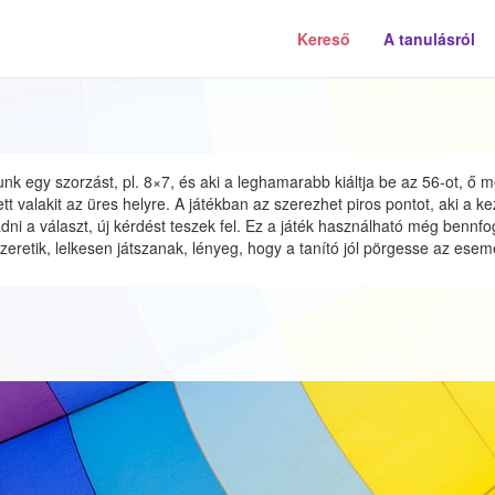
Kereső
A tanulásról
 egy szorzást, pl. 8×7, és aki a leghamarabb kiáltja be az 56-ot, ő mehe
ett valakit az üres helyre. A játékban az szerezhet piros pontot, aki a 
gadni a választ, új kérdést teszek fel. Ez a játék használható még benn
zeretik, lelkesen játszanak, lényeg, hogy a tanító jól pörgesse az ese