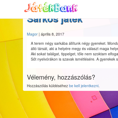
Sarkos játék
Magor
|
április 8, 2017
A terem négy sarkába állítunk négy gyereket. Mondunk
álló társát, aki a helyére megy és választ maga hely
Aki sokat találgat, tippelget, tőle nem szoktam elfo
Sőt nyelvórákon is szavak ismétlésére. A gyerekek s
Vélemény, hozzászólás?
Hozzászólás küldéséhez
be kell jelentkezni
.