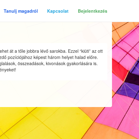
Tanulj magadról
Kapcsolat
Bejelentkezés
t át a tőle jobbra lévő sarokba. Ezzel “kiüti” az ott
kezdő pozíciójához képest három helyet halad előre.
foglalások, összeadások, kivonások gyakorlására is.
ményeket!