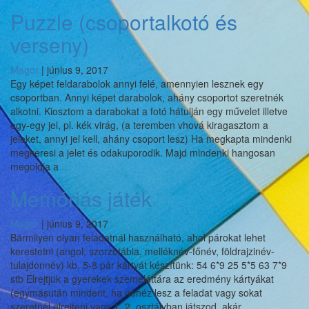
Puzzle (csoportalkotó és
verseny)
Magor
|
június 9, 2017
Egy képet feldarabolok annyi felé, amennyien lesznek egy
csoportban. Annyi képet darabolok, ahány csoportot szeretnék
alkotni. Kiosztom a darabokat a fotó hátulján egy művelet illetve
egy-egy jel, pl. kék virág, (a teremben vhová kiragasztom a
jeleket, annyi jel kell, ahány csoport lesz) Ha megkapta mindenki
megkeresi a jelet és odakuporodik. Majd mindenki hangosan
Puzzle
megoldja a
…
(csoportalkotó
Memóriás játék
és
verseny)
Magor
|
június 9, 2017
Bármilyen olyan feladatnál használható, ahol párokat lehet
kerestetni (angol, szorzótábla, melléknév-főnév, földrajzinév-
tulajdonnév) kb. 5-8 pár kártyát készítünk: 54 6*9 25 5*5 63 7*9
stb Elrejtjük a gyerekek szemeláttára az eredmény kártyákat
(egymásután mindent, ha nehéz lesz a feladat vagy sokat
szeretnél elrejteni vagy 1. 2. osztályban játszod, akár