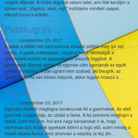
mögött álljanak. A földre tegyünk valami jelet, ami fölé kerüljön a
színes szál. „Vigyázz, kész, rajt!” indítójelre mindkét csapat
Kötélhúzás
elkezdi húzni a kötelet.
…
Patakugrás
Magor
|
szeptember 23, 2017
A patak a földön két párhuzamos vonallal jelöljük meg (pl. két
bottal). A patak szélességét, vagyis a botok távolságát a
gyermekek korától és ügyességétől tesszük függővé. A
gyermekek álljanak sorba, és egymás után ugorjanak az egyik
partról a másikra. Vízbe ugrani nem szabad, aki beugrik, az
Pataku
„belefullad”. Ha van bőven helyünk, akkor legyen hosszú a
…
Kígyó
Magor
|
szeptember 23, 2017
Egymást derekát megfogva sorakoznak fel a gyermekek. Az első
gyermek a kígyó feje, az utolsó a farka. A fej szeretné megfogni a
farkát, ezért hol erre, hol arra nagy kanyarokat ír le, hogy
elérhesse azt. A farok igyekszik kitérni a fogó elől, ezért mindig a
Kígyó
másik oldalra fordul, mint ahonnan a veszély (a fej) jön.
…