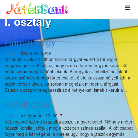
I. osztály
Három tárgy
Magor
|
április 24, 2019
Mindenki kiválaszt otthon három tárgyat és ezt a tréningre
magával hozza. A cél az, hogy ezen a három tárgyon keresztül
mutassa be magát a többieknek. A tárgyak szimbolizálhatják őt,
vagy a számára fontos történéseket, élete kulcsszemélyeit stb. a
tagok körben ülnek, és sorban megnézik mindenki tárgyait.
Hár
Ezután a csoport megbeszéli az élményeiket, kinek sikerült a
…
tárgy
Kötélhúzás
Magor
|
szeptember 23, 2017
Két egyenlő számú csapatba osszuk a gyerekeket. Néhány méter
hosszú kötéllel jelöljük meg a középen színes szállal. A két csapat
fogja meg a két végénél a kötelet úgy, hogy a játszók egymás