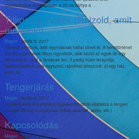
Memóriás
mondathatjuk is hangosan: a 25-ös kártya a
…
játék
Titkos ügynökök (Rajzold, amit
mondok!)
Magor
|
április 8, 2017
Párokat alkotunk, akik egymásnak háttal ülnek le. A kerettörténet
szerint a gyerekek titkos ügynökök, akik közül az egyik lát egy
titkos képet, amit a társának leír, ő pedig hűen lerajzolja.
Kisiskolásokkal csak egyszerű rajzokkal játsszunk: pl egy ház,
autó, fa.
Tengerjárás
Magor
|
április 8, 2017
A játékvezető irányítására figyelve mindenki eljátssza a tengeri
utazást utánzó mozgásokat (vihar, áramlat, apály, stb.)
Kapcsolódás
Magor
|
április 8, 2017