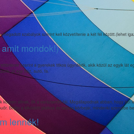
kéletes
p
megadott szabályok szerint kell közvetítenie a két fél között.(lehet iga
, amit mondok!)
ettörténet szerint a gyerekek titkos ügynökök, akik közül az egyik lát eg
szunk: pl egy ház, autó, fa.
ek körben állnak, ők a varázserdő fái. Megállapodnak abban, hogy hol l
apuőr. Bejön a kiküldött játékos és lassan körbejár, mindenki szemébe be
em lennék!