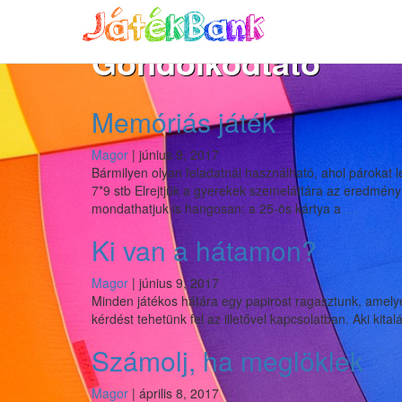
Gondolkodtató
Memóriás játék
Magor
|
június 9, 2017
Bármilyen olyan feladatnál használható, ahol párokat le
7*9 stb Elrejtjük a gyerekek szemeláttára az eredmény 
Memóri
mondathatjuk is hangosan: a 25-ös kártya a
…
játék
Ki van a hátamon?
Magor
|
június 9, 2017
Minden játékos hátára egy papirost ragasztunk, amelye
kérdést tehetünk fel az illetővel kapcsolatban. Aki kita
Számolj, ha meglöklek
Magor
|
április 8, 2017