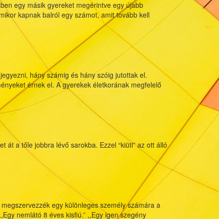
Közben egy másik gyereket megérintve egy újabb
mikor kapnak balról egy számot, amit tovább kell
jegyezni, hány számig és hány szóig jutottak el.
ményeket érnek el. A gyerekek életkorának megfelelő
t a tőle jobbra lévő sarokba. Ezzel “kiüti” az ott álló
Sarkos
játék
ogy megszervezzék egy különleges személy számára a
,,Egy nemlátó 8 éves kisfiú.” ,,Egy igen szegény