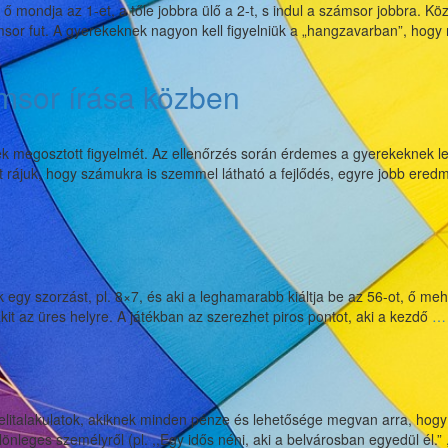
 ő mondja az 1-et, a tőle jobbra ülő a 2-t, s indul a számsor jobbra. 
or fut. A gyerekeknek nagyon kell figyelniük a „hangzavarban”, hogy 
sor írása közben
kek megosztott figyelmét. Az ellenőrzés során érdemes a gyerekeknek le
t rájuk, hogy számukra is szemmel látható a fejlődés, egyre jobb ered
k
gyzése
or
n
y szorzást, pl. 8×7, és aki a leghamarabb kiáltja be az 56-ot, ő mehet á
kit az üres helyre. A játékban az szerezhet piros pontot, aki a kezdő
…
k elitalakulatok, akiknek minden pénze és lehetősége megvan arra, h
önleges személyről (pl. ,,Egy idős néni, aki a belvárosban egyedül él.” 