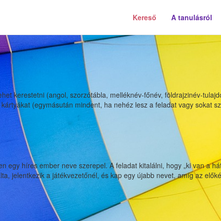
Kereső
A tanulásról
het kerestetni (angol, szorzótábla, melléknév-főnév, földrajzinév-tulaj
kártyákat (egymásután mindent, ha nehéz lesz a feladat vagy sokat szer
ás
n egy híres ember neve szerepel. A feladat kitalálni, hogy „ki van a
lálta, jelentkezik a játékvezetőnél, és kap egy újabb nevet, amíg az előké