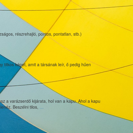
zságos, részrehajló, pontos, pontatlan, stb.)
y titkos képet, amit a társának leír, ő pedig hűen
esz a varázserdő kijárata, hol van a kapu. Ahol a kapu
Titkos
lenéz. Beszélni tilos,
…
kapu