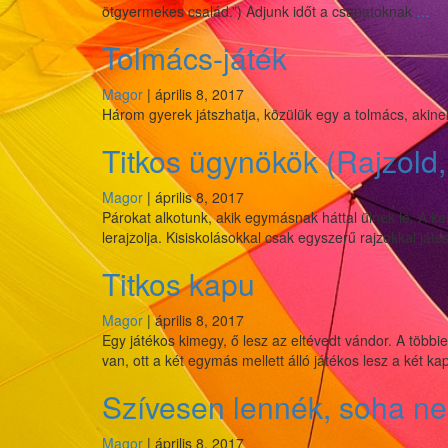
Tö
ötgyermekes család.”) Adjunk időt a csapatoknak
…
na
Tolmács-játék
Magor
|
április 8, 2017
Három gyerek játszhatja, közülük egy a tolmács, akinek 
Titkos ügynökök (Rajzold
Magor
|
április 8, 2017
Párokat alkotunk, akik egymásnak háttal ülnek le. A ker
lerajzolja. Kisiskolásokkal csak egyszerű rajzokkal játs
Titkos kapu
Magor
|
április 8, 2017
Egy játékos kimegy, ő lesz az eltévedt vándor. A többi
van, ott a két egymás mellett álló játékos lesz a két k
Szívesen lennék, soha n
Magor
|
április 8, 2017