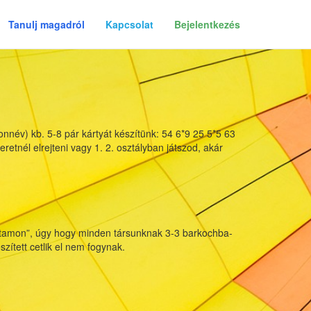
Tanulj magadról
Kapcsolat
Bejelentkezés
donnév) kb. 5-8 pár kártyát készítünk: 54 6*9 25 5*5 63
etnél elrejteni vagy 1. 2. osztályban játszod, akár
 hátamon”, úgy hogy minden társunknak 3-3 barkochba-
szített cetlik el nem fogynak.