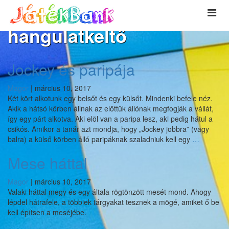
hangulatkeltő
Jockey és paripája
Magor
|
március 10, 2017
Két kört alkotunk egy belsőt és egy külsőt. Mindenki befele néz.
Akik a hátsó körben állnak az előttük állónak megfogják a vállát,
így egy párt alkotva. Aki elöl van a paripa lesz, aki pedig hátul a
csikós. Amikor a tanár azt mondja, hogy „Jockey jobbra” (vagy
Jockey
balra) a külső körben álló paripáknak szaladniuk kell egy
…
és
Mese háttal
paripája
Magor
|
március 10, 2017
Valaki háttal megy és egy általa rögtönzött mesét mond. Ahogy
lépdel hátrafele, a többiek tárgyakat tesznek a mögé, amiket ő be
kell építsen a meséjébe.