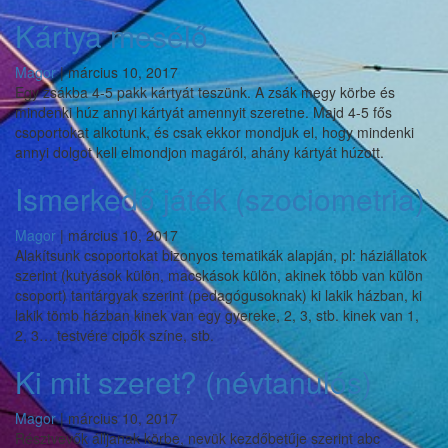
Chack
Kártya mesélő
(energia
játék)
Magor
|
március 10, 2017
Egy zsákba 4-5 pakk kártyát teszünk. A zsák megy körbe és
mindenki húz annyi kártyát amennyit szeretne. Majd 4-5 fős
csoportokat alkotunk, és csak ekkor mondjuk el, hogy mindenki
annyi dolgot kell elmondjon magáról, ahány kártyát húzott.
Ismerkedő játék (szociometria)
Magor
|
március 10, 2017
Alakítsunk csoportokat bizonyos tematikák alapján, pl: háziállatok
szerint (kutyások külön, macskások külön, akinek több van külön
csoport) tantárgyak szerint (pedagógusoknak) ki lakik házban, ki
lakik tömb házban kinek van egy gyereke, 2, 3, stb. kinek van 1,
2, 3… testvére cipők színe, stb.
Ki mit szeret? (névtanulós)
Magor
|
március 10, 2017
Résztvevők álljanak körbe, nevük kezdőbetűje szerint abc