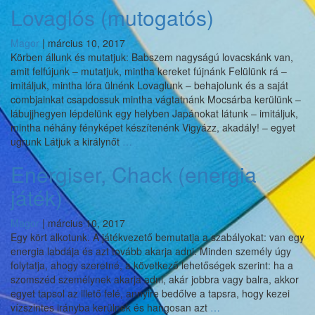
Lovaglós (mutogatós)
Magor
|
március 10, 2017
Körben állunk és mutatjuk: Babszem nagyságú lovacskánk van,
amit felfújunk – mutatjuk, mintha kereket fújnánk Felülünk rá –
imitáljuk, mintha lóra ülnénk Lovaglunk – behajolunk és a saját
combjainkat csapdossuk mintha vágtatnánk Mocsárba kerülünk –
lábujjhegyen lépdelünk egy helyben Japánokat látunk – imitáljuk,
mintha néhány fényképet készítenénk Vigyázz, akadály! – egyet
Lovaglós
ugrunk Látjuk a királynőt
…
(mutogatós)
Energiser, Chack (energia
játék)
Magor
|
március 10, 2017
Egy kört alkotunk. A játékvezető bemutatja a szabályokat: van egy
energia labdája és azt tovább akarja adni. Minden személy úgy
folytatja, ahogy szeretné, a következő lehetőségek szerint: ha a
szomszéd személynek akarja adni, akár jobbra vagy balra, akkor
egyet tapsol az illető felé, annyire bedőlve a tapsra, hogy kezei
Energiser,
vízszintes irányba kerülnek és hangosan azt
…