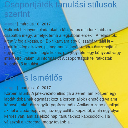
Csoportjáték tanulási stílusok
szerint
Magor
|
március 10, 2017
Felírunk bizonyos feladatokat a táblára és mindenki abba a
csapatba megy, amelyik téma a legjobban érdekli. A feladatok: –
kreatív foglalkozás, pl. Dixit kártyára egy új szabályt talál ki –
praktikus foglalkozás, pl megtanulja japán-módra összehajtani
egy pólót – elméleti foglalkozás, pl kijegyzetel egy könyvből vagy
internetről valami új információt A csoporttagok feliratkoztak
Csoportjáték
különböző tanulási
…
tanulási
Zenés Ismétlős
stílusok
szerint
Magor
|
március 10, 2017
Körben állunk. A játékvezető elindítja a zenét, ami közben egy
labdát dobálnak egymást közt a körben állók (lehetőleg valami
könnyűt, akár összegyűrt papírcsomót). Amikor a zene elhallgat,
akinél a labda épp van, húz egy cetlit a képzőtől, amin egy olyan
kérdés van, ami az előző napi tanultakhoz kapcsolódik. Ha
Zenés
válaszolt a kérdésre, megy tovább a
…
Ismétlős