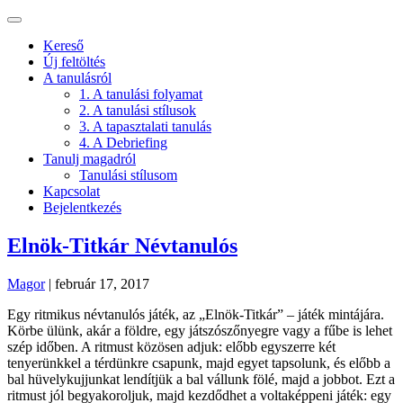
Kereső
Új feltöltés
A tanulásról
1. A tanulási folyamat
2. A tanulási stílusok
3. A tapasztalati tanulás
4. A Debriefing
Tanulj magadról
Tanulási stílusom
Kapcsolat
Bejelentkezés
Elnök-Titkár Névtanulós
Magor
|
február 17, 2017
Egy ritmikus névtanulós játék, az „Elnök-Titkár” – játék mintájára.
Körbe ülünk, akár a földre, egy játszószőnyegre vagy a fűbe is lehet
szép időben. A ritmust közösen adjuk: előbb egyszerre két
tenyerünkkel a térdünkre csapunk, majd egyet tapsolunk, és előbb a
bal hüvelykujjunkat lendítjük a bal vállunk fölé, majd a jobbot. Ezt a
ritmust jól begyakoroljuk, majd kezdődhet a voltaképpeni játék: egy