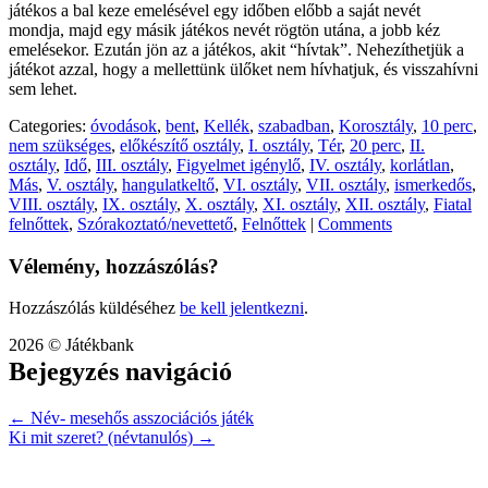
játékos a bal keze emelésével egy időben előbb a saját nevét
mondja, majd egy másik játékos nevét rögtön utána, a jobb kéz
emelésekor. Ezután jön az a játékos, akit “hívtak”. Nehezíthetjük a
játékot azzal, hogy a mellettünk ülőket nem hívhatjuk, és visszahívni
sem lehet.
Categories:
óvodások
,
bent
,
Kellék
,
szabadban
,
Korosztály
,
10 perc
,
nem szükséges
,
előkészítő osztály
,
I. osztály
,
Tér
,
20 perc
,
II.
osztály
,
Idő
,
III. osztály
,
Figyelmet igénylő
,
IV. osztály
,
korlátlan
,
Más
,
V. osztály
,
hangulatkeltő
,
VI. osztály
,
VII. osztály
,
ismerkedős
,
VIII. osztály
,
IX. osztály
,
X. osztály
,
XI. osztály
,
XII. osztály
,
Fiatal
felnőttek
,
Szórakoztató/nevettető
,
Felnőttek
|
Comments
Vélemény, hozzászólás?
Hozzászólás küldéséhez
be kell jelentkezni
.
2026 © Játékbank
Bejegyzés navigáció
←
Név- mesehős asszociációs játék
Ki mit szeret? (névtanulós)
→